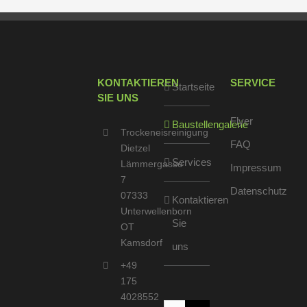
KONTAKTIEREN
SERVICE
Startseite
SIE UNS
Flyer
Baustellengalerie
Trockeneisreinigung
FAQ
Dietzel
Services
Lämmergasse
Impressum
7
Datenschutz
07333
Kontaktieren
Unterwellenborn
Sie
OT
Kamsdorf
uns
+49
175
4028552