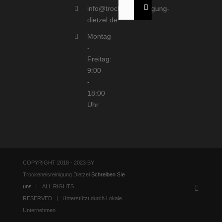
Suche
info@trockeneisreinigung-
nach:
dietzel.de
Montag
-
Freitag:
9:00
-
18:00
Uhr
COPYRIGHT 2018 - 2023 BY
Trockeneisreinigung Dietzel
Schreiben SIe
uns
| ALL RIGHTS
E-
Mail
RESERVED | Unterstützt durch Lokale
Unternehmen