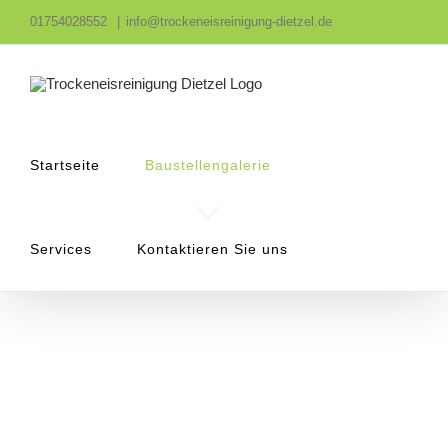
Zum
01754028552
|
info@trockeneisreinigung-dietzel.de
Inhalt
springen
Startseite
Baustellengalerie
Services
Kontaktieren Sie uns