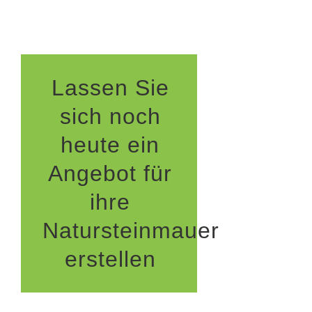
Lassen Sie
sich noch
heute ein
Angebot für
ihre
Natursteinmauer
erstellen