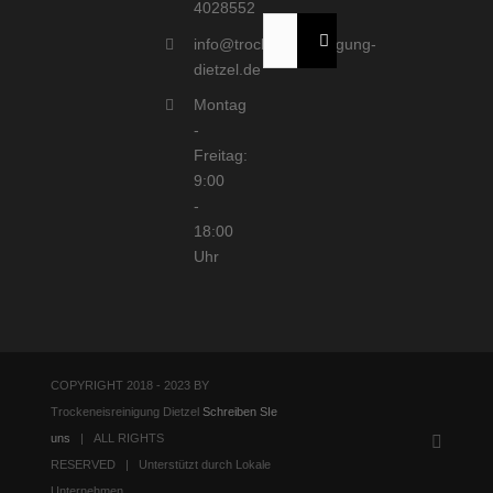
4028552
Suche
info@trockeneisreinigung-
nach:
dietzel.de
Montag
-
Freitag:
9:00
-
18:00
Uhr
COPYRIGHT 2018 - 2023 BY
Trockeneisreinigung Dietzel
Schreiben SIe
uns
| ALL RIGHTS
E-
Mail
RESERVED | Unterstützt durch Lokale
Unternehmen