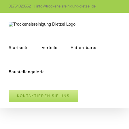
Zum
01754028552
|
info@trockeneisreinigung-dietzel.de
Inhalt
springen
Startseite
Vorteile
Entfernbares
Baustellengalerie
KONTAKTIEREN SIE UNS