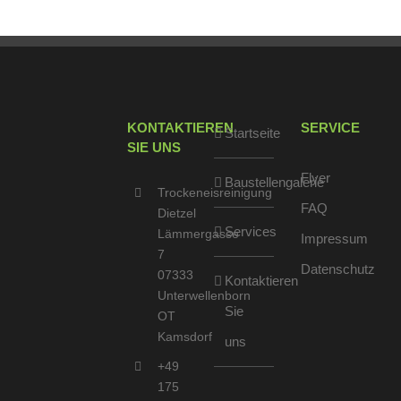
KONTAKTIEREN
SERVICE
Startseite
SIE UNS
Flyer
Baustellengalerie
Trockeneisreinigung
FAQ
Dietzel
Services
Lämmergasse
Impressum
7
Datenschutz
07333
Kontaktieren
Unterwellenborn
Sie
OT
Kamsdorf
uns
+49
175