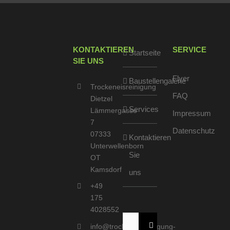
KONTAKTIEREN
SERVICE
Startseite
SIE UNS
Flyer
Baustellengalerie
Trockeneisreinigung
FAQ
Dietzel
Services
Lämmergasse
Impressum
7
Datenschutz
07333
Kontaktieren
Unterwellenborn
Sie
OT
Kamsdorf
uns
+49
175
4028552
Suche
info@trockeneisreinigung-