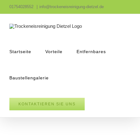
Zum
01754028552
|
info@trockeneisreinigung-dietzel.de
Inhalt
springen
Startseite
Vorteile
Entfernbares
Baustellengalerie
KONTAKTIEREN SIE UNS