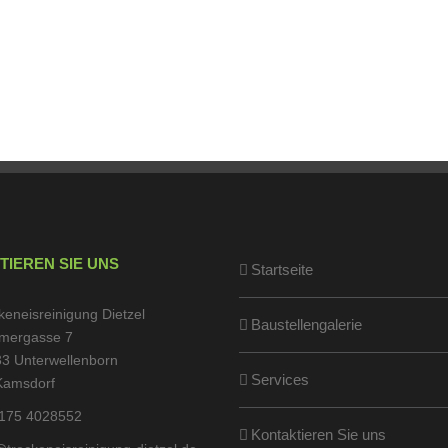
TIEREN SIE UNS
Startseite
keneisreinigung Dietzel
Baustellengalerie
mergasse 7
3 Unterwellenborn
Services
Kamsdorf
175 4028552
Kontaktieren Sie uns