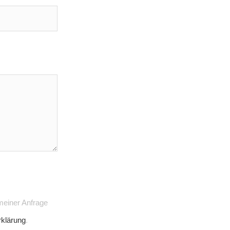
meiner Anfrage
klärung
.