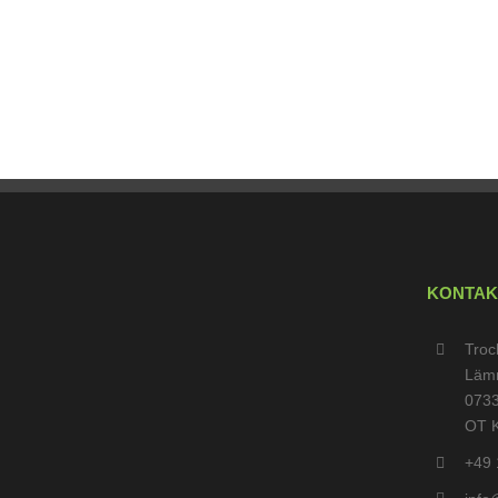
KONTAK
Troc
Läm
0733
OT 
+49 