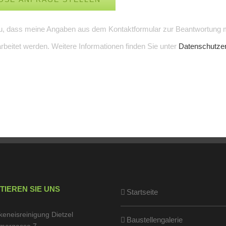
u, dass meine Angaben aus dem Kontaktformular zur Beantwortung 
rbeitet werden. Weitere Informationen finden Sie unter
Datenschutzer
TIEREN SIE UNS
Startseite
keneisreinigung Dietzel
Baustellengalerie