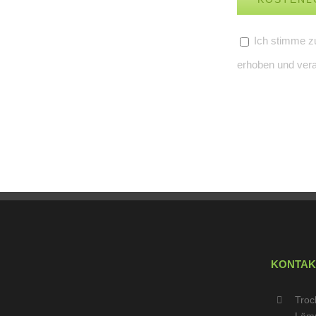
Ich stimme z
erhoben und vera
KONTAK
Troc